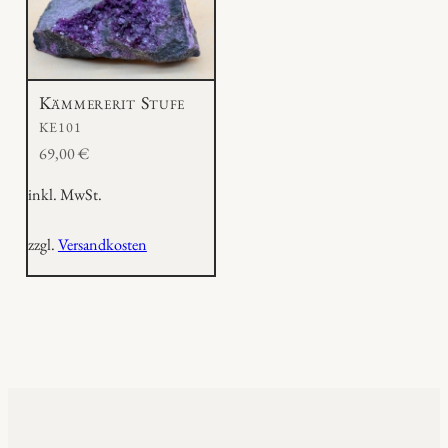
Kämmererit Stufe
KE101
69,00
€
inkl. MwSt.
zzgl.
Versandkosten