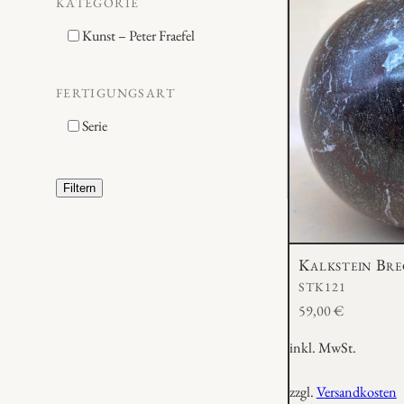
KATEGORIE
Kunst – Peter Fraefel
FERTIGUNGSART
Serie
Filtern
Kalkstein Bre
STK121
59,00
€
inkl. MwSt.
zzgl.
Versandkosten