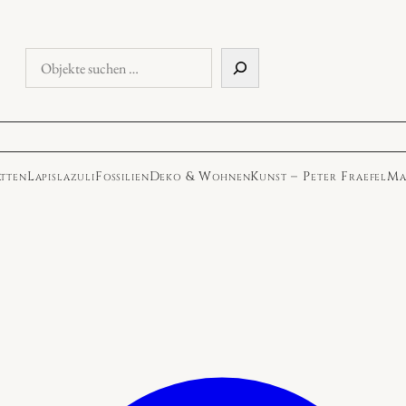
Objekte
suchen
atten
Lapislazuli
Fossilien
Deko & Wohnen
Kunst – Peter Fraefel
Ma