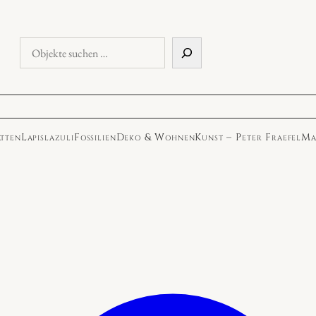
Objekte
suchen
atten
Lapislazuli
Fossilien
Deko & Wohnen
Kunst – Peter Fraefel
Ma