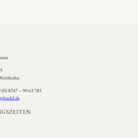
ster
 9
örishofen
9 (0) 8247 – 90 63 785
@fraefel.de
GSZEITEN