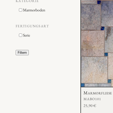
KATEGORIE
Marmorboden
FERTIGUNGSART
Serie
Filtern
Marmorfliese 
MABO101
25,90
€