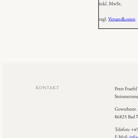
inkl. MwSt.
zzgl.
Versandkosten
KONTAKT
Peter Fraefel
Steinmetzmei
Gewerbestr.
86825 Bad W
Telefon: +4
E-Mail:
info