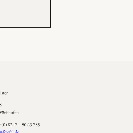
ster
 9
örishofen
9 (0) 8247 – 90 63 785
@fraefel.de