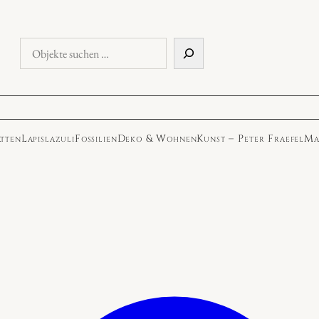
Objekte
suchen
atten
Lapislazuli
Fossilien
Deko & Wohnen
Kunst – Peter Fraefel
Ma