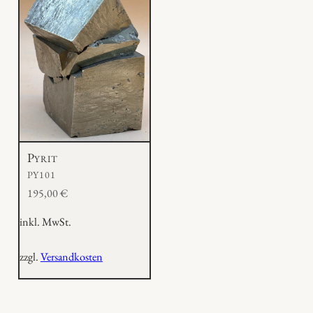
Pyrit
PY101
195,00
€
inkl. MwSt.
zzgl.
Versandkosten