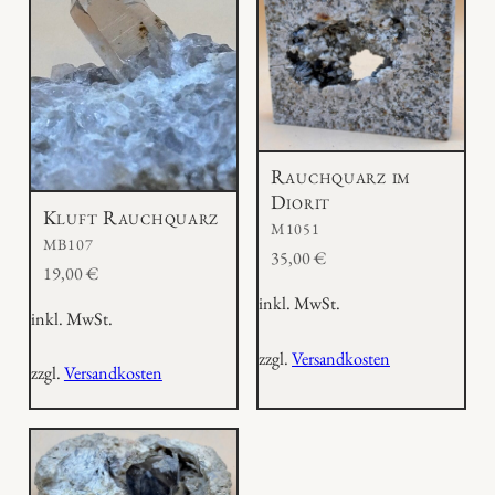
Rauchquarz im
Diorit
Kluft Rauchquarz
M1051
MB107
35,00
€
19,00
€
inkl. MwSt.
inkl. MwSt.
zzgl.
Versandkosten
zzgl.
Versandkosten