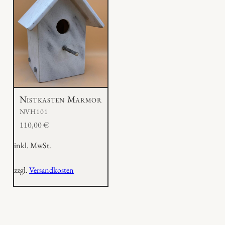
Nistkasten Marmor
NVH101
110,00
€
inkl. MwSt.
zzgl.
Versandkosten