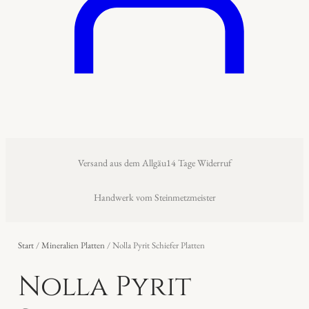
Versand aus dem Allgäu
14 Tage Widerruf
Handwerk vom Steinmetzmeister
Start
/
Mineralien Platten
/ Nolla Pyrit Schiefer Platten
Nolla Pyrit