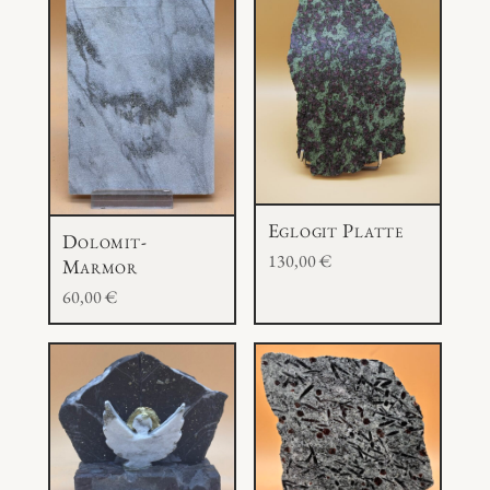
e
M
e
n
g
e
Eglogit Platte
Dolomit-
130,00
€
Marmor
60,00
€