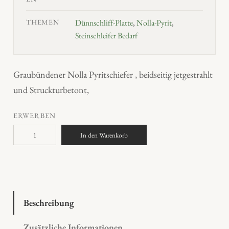
THEMEN
Dünnschliff-Platte
,
Nolla-Pyrit
,
Steinschleifer Bedarf
Graubündener Nolla Pyritschiefer , beidseitig jetgestrahlt
und Struckturbetont,
ERWERBEN
N
In den Warenkorb
o
l
l
a
P
Beschreibung
y
Zusätzliche Informationen