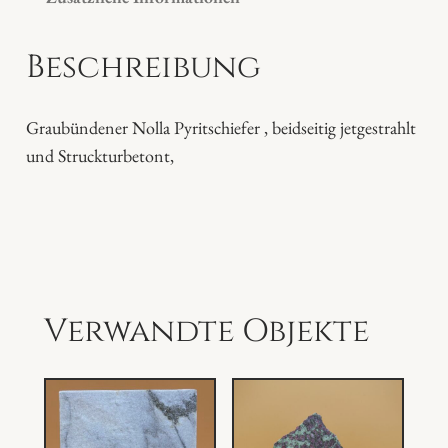
r
i
Beschreibung
t
S
c
Graubündener Nolla Pyritschiefer , beidseitig jetgestrahlt
h
und Struckturbetont,
i
e
f
e
r
P
Verwandte Objekte
l
a
t
t