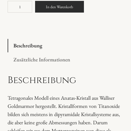
A
In den Warenkorb
n
a
t
a
s
Beschreibung
M
Zusätzliche Informationen
o
d
Beschreibung
e
l
l
Tetragonales Modell eines Anatas-Kristall aus Walliser
M
Goldmarmor hergestellt. Kristallformen von Titanoxide
e
bilden sich meistens in dipyramidale Kristallsysteme aus,
n
die aber keine große Abmessungen haben. Darum
g
schleifen wir aus dem Muttergesteinen von diese als