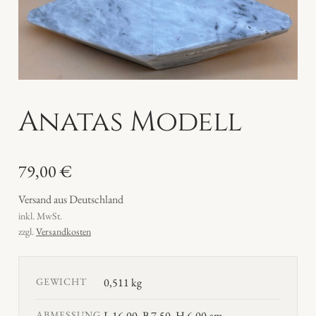
Anatas Modell
79,00
€
Versand aus Deutschland
inkl. MwSt.
zzgl.
Versandkosten
GEWICHT
0,511 kg
ABMESSUNG
L 16,00, B 7,50, H 6,00 cm