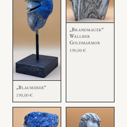
e
f
e
l
„Brandmauer“
M
Walliser
Goldmarmor
e
190,00
€
n
g
e
„Blaumieser“
190,00
€