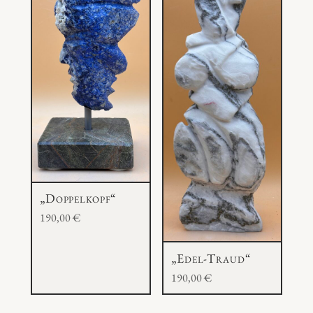
„Doppelkopf“
190,00
€
„Edel-Traud“
190,00
€