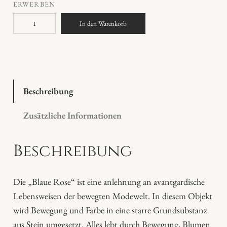
ERWERBEN
"
In den Warenkorb
B
l
a
u
e
Beschreibung
R
Zusätzliche Informationen
o
s
Beschreibung
e
"
K
Die „Blaue Rose“ ist eine anlehnung an avantgardische
u
Lebensweisen der bewegten Modewelt. In diesem Objekt
n
wird Bewegung und Farbe in eine starre Grundsubstanz
s
aus Stein umgesetzt. Alles lebt durch Bewegung, Blumen