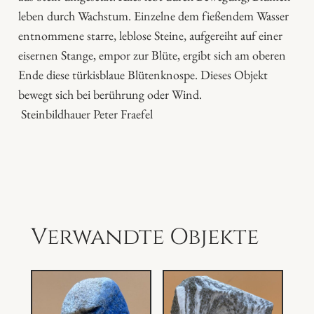
t
leben durch Wachstum. Einzelne dem fießendem Wasser
o
entnommene starre, leblose Steine, aufgereiht auf einer
b
eisernen Stange, empor zur Blüte, ergibt sich am oberen
j
Ende diese türkisblaue Blütenknospe. Dieses Objekt
e
bewegt sich bei berührung oder Wind.
k
Steinbildhauer Peter Fraefel
t
,
P
e
t
e
Verwandte Objekte
r
F
r
a