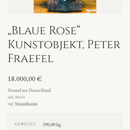
„Blaue Rose“
Kunstobjekt, Peter
Fraefel
18.000,00
€
Versand aus Deutschland
inkl. MwSt.
zzgl.
Versandkosten
GEWICHT
290,00 kg