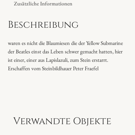
Zusätzliche Informationen
e
s
Beschreibung
e
r
"
waren es nicht die Blaumiesen die der Yellow Submarine
M
der Beatles einst das Leben schwer gemacht hatten, hier
e
ist einer, einer aus Lapislazuli, zum Stein erstarrt.
n
Erschaffen vom Steinbildhauer Peter Fraefel
g
e
Verwandte Objekte