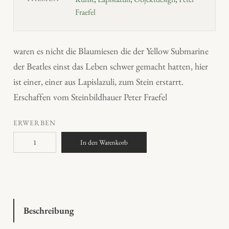
Fraefel
waren es nicht die Blaumiesen die der Yellow Submarine
der Beatles einst das Leben schwer gemacht hatten, hier
ist einer, einer aus Lapislazuli, zum Stein erstarrt.
Erschaffen vom Steinbildhauer Peter Fraefel
ERWERBEN
"
In den Warenkorb
B
l
a
u
m
Beschreibung
i