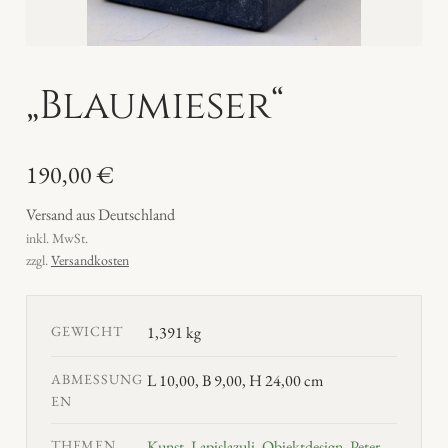
„Blaumieser“
190,00
€
Versand aus Deutschland
inkl. MwSt.
zzgl.
Versandkosten
GEWICHT
1,391 kg
ABMESSUNG
L 10,00, B 9,00, H 24,00 cm
EN
THEMEN
Kunst
,
Lapislazuli
,
Objektdesign
,
Peter