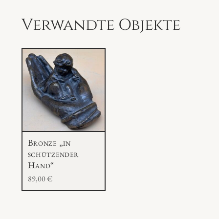
e
i
Verwandte Objekte
t
"
M
e
n
g
e
Bronze „in
schützender
Hand“
89,00
€