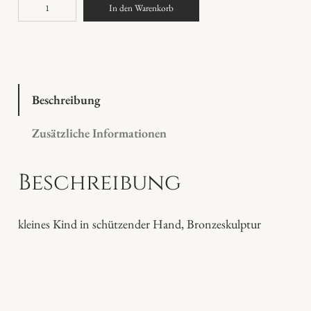
B
In den Warenkorb
r
o
n
z
e
Beschreibung
"
Zusätzliche Informationen
G
e
Beschreibung
b
o
r
kleines Kind in schützender Hand, Bronzeskulptur
g
e
n
h