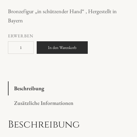
Bronzefigur „in schützender Hand“ , Hergestellt in
Bayern
ERWERBEN
B
In den Warenkorb
r
o
n
z
e
Beschreibung
"
Zusätzliche Informationen
i
n
Beschreibung
s
c