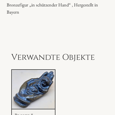
h
Bronzefigur „in schützender Hand“ , Hergestellt in
ü
Bayern
t
z
e
n
d
e
Verwandte Objekte
r
H
a
n
d
"
M
e