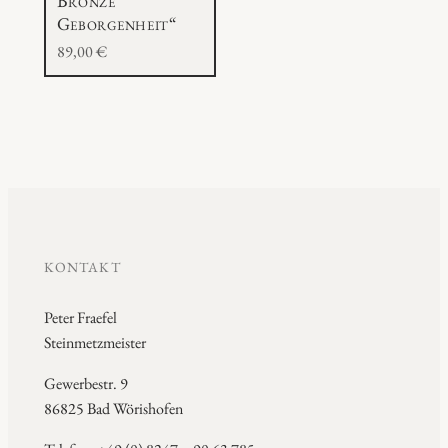
Bronze “
n
Geborgenheit“
g
89,00
€
e
KONTAKT
Peter Fraefel
Steinmetzmeister
Gewerbestr. 9
86825 Bad Wörishofen