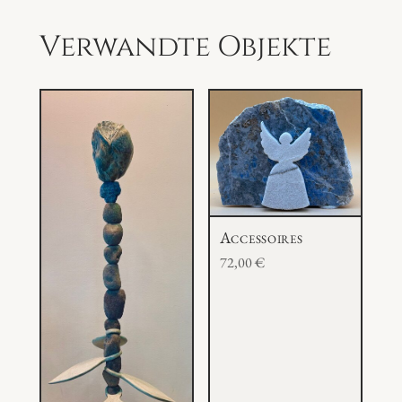
a
z
Verwandte Objekte
u
l
i
M
e
n
g
e
Accessoires
72,00
€