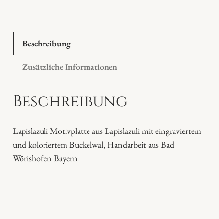
c
k
e
l
Beschreibung
w
Zusätzliche Informationen
a
l
Beschreibung
a
u
f
Lapislazuli Motivplatte aus Lapislazuli mit eingraviertem
L
und koloriertem Buckelwal, Handarbeit aus Bad
a
Wörishofen Bayern
p
i
s
l