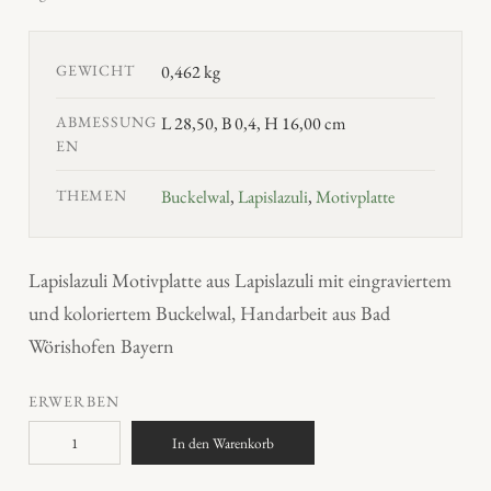
GEWICHT
0,462 kg
ABMESSUNG
L 28,50, B 0,4, H 16,00 cm
EN
THEMEN
Buckelwal
,
Lapislazuli
,
Motivplatte
Lapislazuli Motivplatte aus Lapislazuli mit eingraviertem
und koloriertem Buckelwal, Handarbeit aus Bad
Wörishofen Bayern
ERWERBEN
B
In den Warenkorb
u