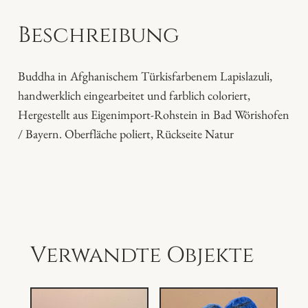
L
Beschreibung
a
p
i
Buddha in Afghanischem Türkisfarbenem Lapislazuli,
s
handwerklich eingearbeitet und farblich coloriert,
l
Hergestellt aus Eigenimport-Rohstein in Bad Wörishofen
a
/ Bayern. Oberfläche poliert, Rückseite Natur
z
u
l
i
M
e
Verwandte Objekte
n
g
e