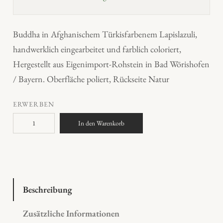
Buddha in Afghanischem Türkisfarbenem Lapislazuli,
handwerklich eingearbeitet und farblich coloriert,
Hergestellt aus Eigenimport-Rohstein in Bad Wörishofen
/ Bayern. Oberfläche poliert, Rückseite Natur
ERWERBEN
B
In den Warenkorb
u
d
d
h
a
Beschreibung
i
Zusätzliche Informationen
n