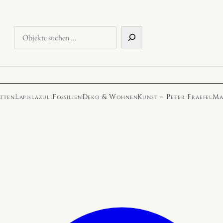
Objekte
suchen
atten
Lapislazuli
Fossilien
Deko & Wohnen
Kunst – Peter Fraefel
Ma