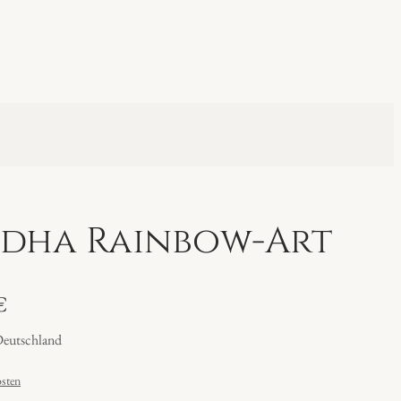
dha Rainbow-Art
€
Deutschland
sten