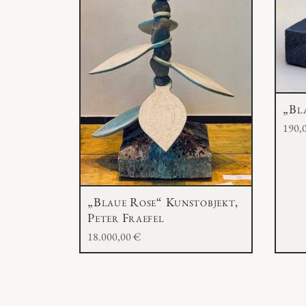
„Bl
190,
„Blaue Rose“ Kunstobjekt,
Peter Fraefel
18.000,00
€