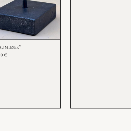
aumieser“
00
€