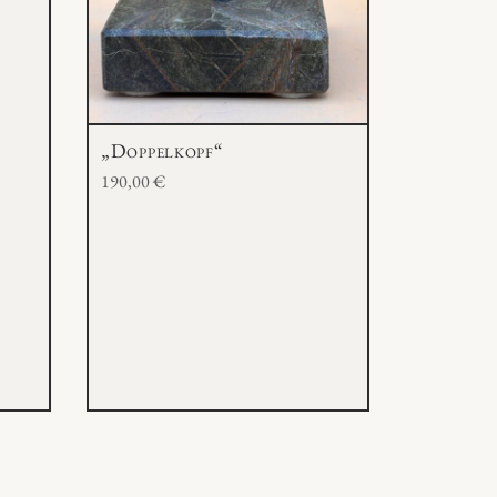
„Doppelkopf“
190,00
€