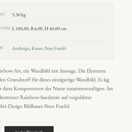
HT
5,30 kg
SUNG
L 100,00, B 4,00, H 40,00 cm
N
Artdesign
,
Kunst
,
Peter Fraefel
nbow-Art, ein Wandbild mit Aussage. Die Elemente
en Grundstoff für dieses einzigartige Wandbild. Es lag
r diese Komponenten der Natur zusammenzufügen. Im
chnittener Rainbow-Sandstein auf vergoldeter
rt-Design Bildhauer Peter Fraefel
N
In den Warenkorb