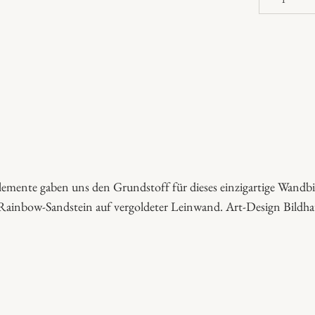
u
d
d
h
a
R
a
i
n
emente gaben uns den Grundstoff für dieses einzigartige Wandb
b
ainbow-Sandstein auf vergoldeter Leinwand. Art-Design Bildhau
o
w
-
A
r
t