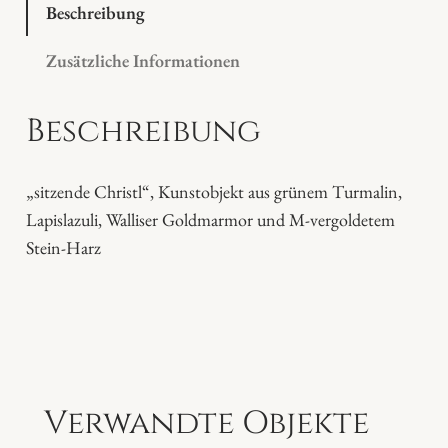
t
Beschreibung
l
Zusätzliche Informationen
M
e
Beschreibung
n
g
e
„sitzende Christl“, Kunstobjekt aus grünem Turmalin,
Lapislazuli, Walliser Goldmarmor und M-vergoldetem
Stein-Harz
Verwandte Objekte