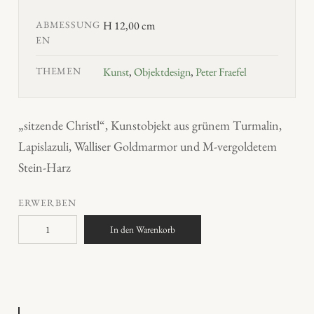
ABMESSUNG
H 12,00 cm
EN
THEMEN
Kunst
,
Objektdesign
,
Peter Fraefel
„sitzende Christl“, Kunstobjekt aus grünem Turmalin,
Lapislazuli, Walliser Goldmarmor und M-vergoldetem
Stein-Harz
ERWERBEN
C
In den Warenkorb
h
r
i
s