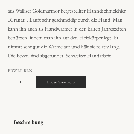
aus Walliser Goldmarmor hergestellter Hanndschmeichler
„Granat“. Läuft sehr geschmeidig durch die Hand. Man
kann ihn auch als Handwärmer in den kalten Jahreszeiten
benützen, indem man ihn auf den Heizkörper legt. Er
nimmt sehr gut die Wärme auf und hält sie relativ lang.
Die Ecken sind abgerundet. Schweizer Handarbeit
ERWERBEN
G
In den Warenkorb
r
a
n
a
t
Beschreibung
H