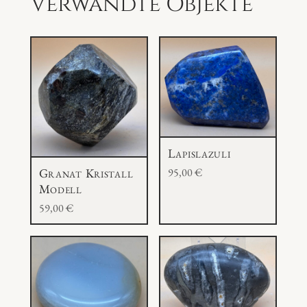
Verwandte Objekte
d
e
l
l
M
e
n
g
Lapislazuli
e
Granat Kristall
95,00
€
Modell
59,00
€