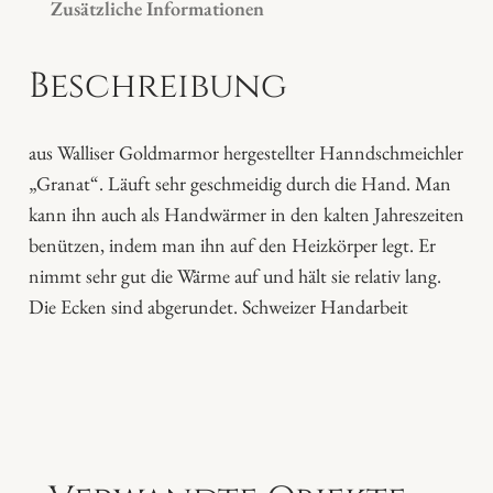
Zusätzliche Informationen
a
n
Beschreibung
d
s
c
aus Walliser Goldmarmor hergestellter Hanndschmeichler
h
„Granat“. Läuft sehr geschmeidig durch die Hand. Man
m
kann ihn auch als Handwärmer in den kalten Jahreszeiten
e
benützen, indem man ihn auf den Heizkörper legt. Er
i
nimmt sehr gut die Wärme auf und hält sie relativ lang.
c
Die Ecken sind abgerundet. Schweizer Handarbeit
h
l
e
r
M
o