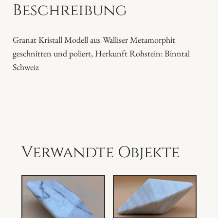
Beschreibung
s
t
a
Granat Kristall Modell aus Walliser Metamorphit
l
geschnitten und poliert, Herkunft Rohstein: Binntal
l
Schweiz
M
o
d
e
l
l
Verwandte Objekte
M
e
n
g
e