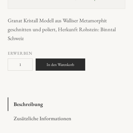
Granat Kristall Modell aus Walliser Metamorphit
geschnitten und poliert, Herkunft Rohstein: Binntal
Schweiz
ERWERBEN
G
In den Warenkorb
r
a
n
a
t
Beschreibung
K
Zusätzliche Informationen
r
i