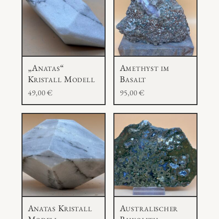
e
n
g
e
„Anatas“
Amethyst im
Kristall Modell
Basalt
49,00
€
95,00
€
Anatas Kristall
Australischer