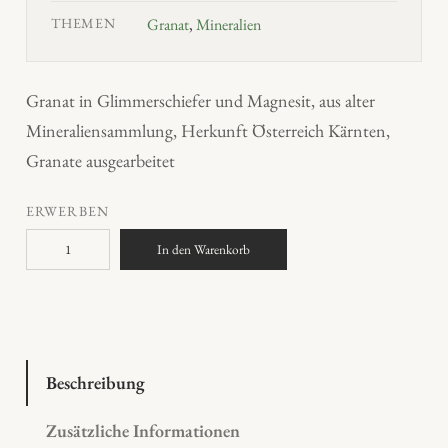
THEMEN
Granat
,
Mineralien
Granat in Glimmerschiefer und Magnesit, aus alter
Mineraliensammlung, Herkunft Österreich Kärnten,
Granate ausgearbeitet
ERWERBEN
G
In den Warenkorb
r
a
n
a
t
Beschreibung
i
Zusätzliche Informationen
n