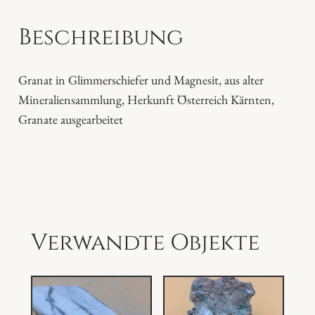
G
Beschreibung
l
i
m
Granat in Glimmerschiefer und Magnesit, aus alter
m
Mineraliensammlung, Herkunft Österreich Kärnten,
e
Granate ausgearbeitet
r
s
c
h
i
e
Verwandte Objekte
f
e
r
M