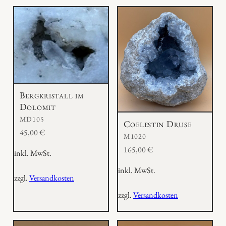
Bergkristall im
Dolomit
MD105
Coelestin Druse
45,00
€
M1020
165,00
€
inkl. MwSt.
inkl. MwSt.
zzgl.
Versandkosten
zzgl.
Versandkosten