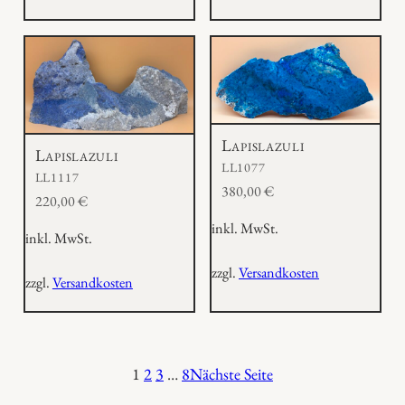
Lapislazuli
Lapislazuli
LL1077
LL1117
380,00
€
220,00
€
inkl. MwSt.
inkl. MwSt.
zzgl.
Versandkosten
zzgl.
Versandkosten
1
2
3
…
8
Nächste Seite