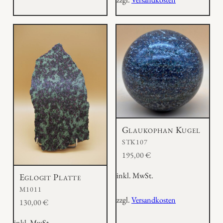
Glaukophan Kugel
STK107
195,00
€
inkl. MwSt.
Eglogit Platte
M1011
zzgl.
Versandkosten
130,00
€
inkl. MwSt.