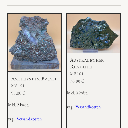
Australischer
Rhyolith
MR101
Amethyst im Basalt
70,00
€
MA101
inkl. MwSt.
95,00
€
inkl. MwSt.
zzgl.
Versandkosten
zzgl.
Versandkosten