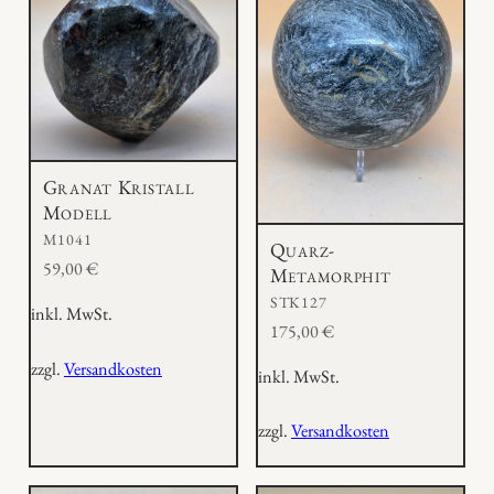
Granat Kristall
Modell
M1041
Quarz-
59,00
€
Metamorphit
STK127
inkl. MwSt.
175,00
€
zzgl.
Versandkosten
inkl. MwSt.
zzgl.
Versandkosten