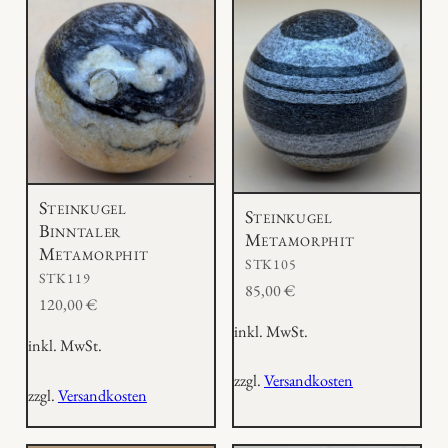
Steinkugel
Steinkugel
Binntaler
Metamorphit
Metamorphit
STK105
STK119
85,00
€
120,00
€
inkl. MwSt.
inkl. MwSt.
zzgl.
Versandkosten
zzgl.
Versandkosten