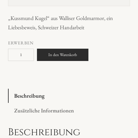
„Kussmund Kugel“ aus Walliser Goldmarmor, ein
Liebesbeweis, Schweizer Handarbeit
ERWERBEN
K
In den Warenkorb
u
s
s
m
u
Beschreibung
n
Zusätzliche Informationen
d
K
Beschreibung
u