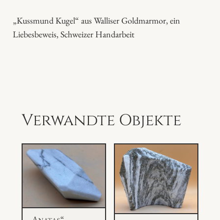
g
e
„Kussmund Kugel“ aus Walliser Goldmarmor, ein
l
Liebesbeweis, Schweizer Handarbeit
e
M
e
n
g
e
Verwandte Objekte
„Anatas“