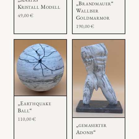
„Brandmauer“
Kristall Modell
Walliser
49,00
€
Goldmarmor
190,00
€
„Earthquake
Ball“
110,00
€
„gemaserter
Adonis“