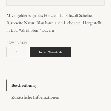
M-vergoldetes großes Herz auf Lapislazuli-Scheibe,
Rückseite Natur. Blau kann auch Liebe sein. Hergestellt
in Bad Wörishofen / Bayern
ERWERBEN
L
In den Warenkorb
a
p
i
s
H
Beschreibung
e
Zusätzliche Informationen
r
z