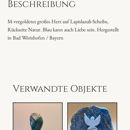
Beschreibung
M
e
n
M-vergoldetes großes Herz auf Lapislazuli-Scheibe,
g
Rückseite Natur. Blau kann auch Liebe sein. Hergestellt
e
in Bad Wörishofen / Bayern
Verwandte Objekte