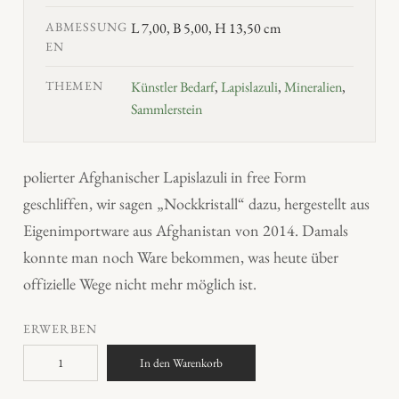
ABMESSUNG
L 7,00, B 5,00, H 13,50 cm
EN
THEMEN
Künstler Bedarf
,
Lapislazuli
,
Mineralien
,
Sammlerstein
polierter Afghanischer Lapislazuli in free Form
geschliffen, wir sagen „Nockkristall“ dazu, hergestellt aus
Eigenimportware aus Afghanistan von 2014. Damals
konnte man noch Ware bekommen, was heute über
offizielle Wege nicht mehr möglich ist.
ERWERBEN
L
In den Warenkorb
a