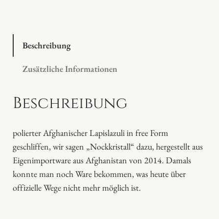
p
i
s
l
Beschreibung
a
Zusätzliche Informationen
z
u
Beschreibung
l
i
M
polierter Afghanischer Lapislazuli in free Form
e
geschliffen, wir sagen „Nockkristall“ dazu, hergestellt aus
n
Eigenimportware aus Afghanistan von 2014. Damals
g
konnte man noch Ware bekommen, was heute über
e
offizielle Wege nicht mehr möglich ist.