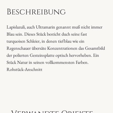
u
Beschreibung
l
i
M
Lapislazuli, auch Ultramarin genannt muß nicht immer
e
Blau sein. Dieses Stück besticht duch seine fast
n
turquoisen Schleier, in denen tiefblau wie ein
g
Regenschauer übersäte Konzentrationen das Gesamtbild
e
der polierten Gesteinsplatte optisch hervorheben. Ein
Stück Natur in seinen vollkommensten Farben.
Rohstück-Anschnitt