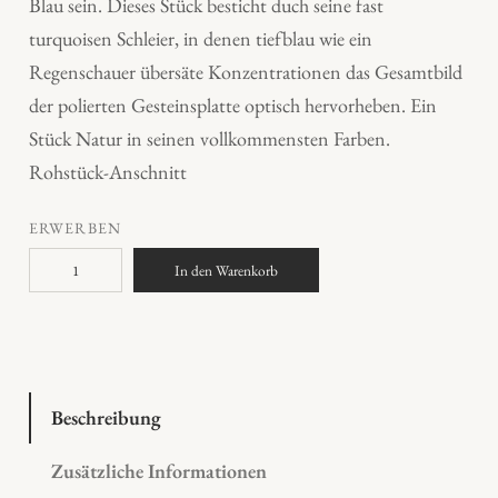
Blau sein. Dieses Stück besticht duch seine fast
turquoisen Schleier, in denen tiefblau wie ein
Regenschauer übersäte Konzentrationen das Gesamtbild
der polierten Gesteinsplatte optisch hervorheben. Ein
Stück Natur in seinen vollkommensten Farben.
Rohstück-Anschnitt
ERWERBEN
L
In den Warenkorb
a
p
i
s
l
Beschreibung
a
Zusätzliche Informationen
z