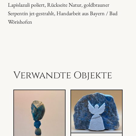
u
Lapislazuli poliert, Rückseite Natur, goldbrauner
c
Serpentin jet-gestrahlt, Handarbeit aus Bayern / Bad
h
Wörishofen
s
t
ü
t
z
e
Verwandte Objekte
n
M
e
n
g
e