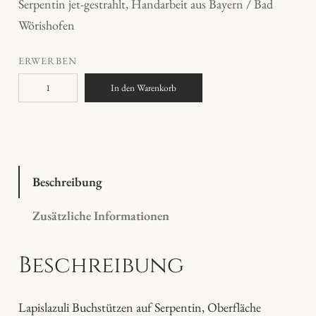
Serpentin jet-gestrahlt, Handarbeit aus Bayern / Bad
Wörishofen
ERWERBEN
L
In den Warenkorb
a
p
i
s
l
Beschreibung
a
Zusätzliche Informationen
z
u
Beschreibung
l
i
B
Lapislazuli Buchstützen auf Serpentin, Oberfläche