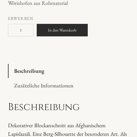
Wörishofen aus Rohmaterial
ERWERBEN
L
In den Warenkorb
a
p
i
s
l
Beschreibung
a
Zusätzliche Informationen
z
u
Beschreibung
l
i
M
Dekorativer Blockanschnitt aus Afghanischem
e
Lapislazuli. Eine Berg-Silhouette der besonderen Art. Als