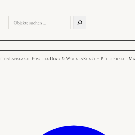
Objekte
suchen
atten
Lapislazuli
Fossilien
Deko & Wohnen
Kunst – Peter Fraefel
Ma