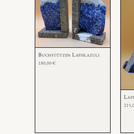
Buchstützen Lapislazuli
180,00
€
Lapi
215,