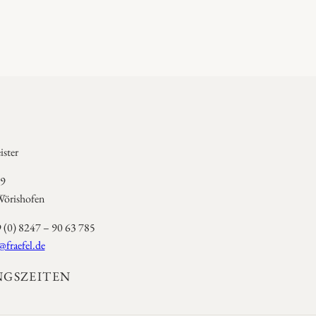
ster
 9
örishofen
9 (0) 8247 – 90 63 785
@fraefel.de
GSZEITEN