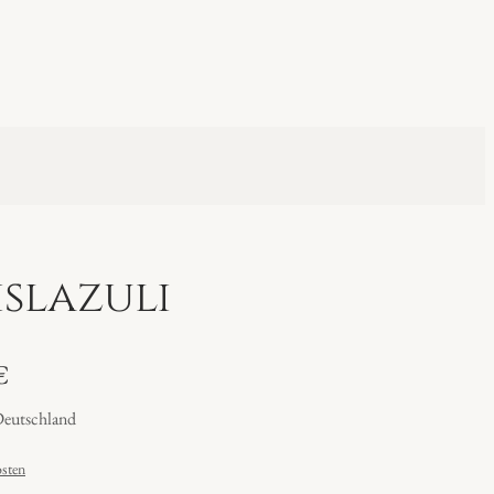
islazuli
€
Deutschland
sten