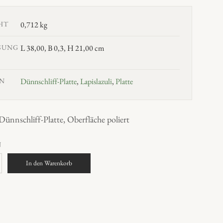
HT
0,712 kg
SUNG
L 38,00, B 0,3, H 21,00 cm
N
Dünnschliff-Platte
,
Lapislazuli
,
Platte
-Dünnschliff-Platte, Oberfläche poliert
N
In den Warenkorb