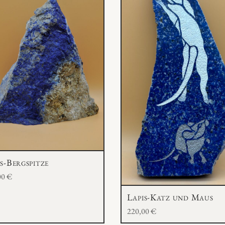
s-Bergspitze
00
€
Lapis-Katz und Maus
220,00
€