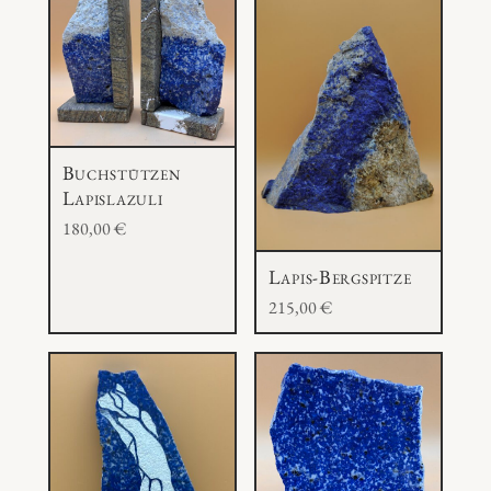
e
Buchstützen
Lapislazuli
180,00
€
Lapis-Bergspitze
215,00
€