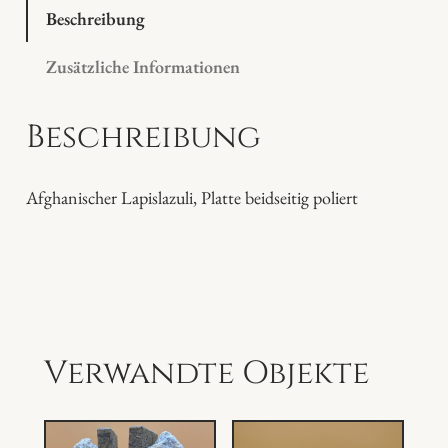
l
Beschreibung
a
Zusätzliche Informationen
z
u
Beschreibung
l
i
P
Afghanischer Lapislazuli, Platte beidseitig poliert
l
a
t
t
e
M
Verwandte Objekte
e
n
g