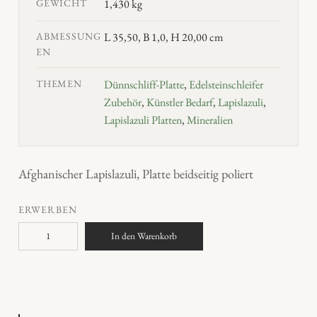
GEWICHT
1,430 kg
ABMESSUNG
L 35,50, B 1,0, H 20,00 cm
EN
THEMEN
Dünnschliff-Platte
,
Edelsteinschleifer
Zubehör
,
Künstler Bedarf
,
Lapislazuli
,
Lapislazuli Platten
,
Mineralien
Afghanischer Lapislazuli, Platte beidseitig poliert
ERWERBEN
L
In den Warenkorb
a
p
i
s