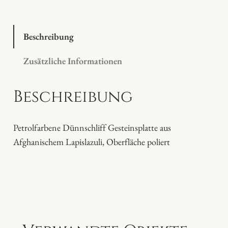
i
s
l
Beschreibung
a
Zusätzliche Informationen
z
u
Beschreibung
l
i
P
Petrolfarbene Dünnschliff Gesteinsplatte aus
l
Afghanischem Lapislazuli, Oberfläche poliert
a
t
t
e
M
e