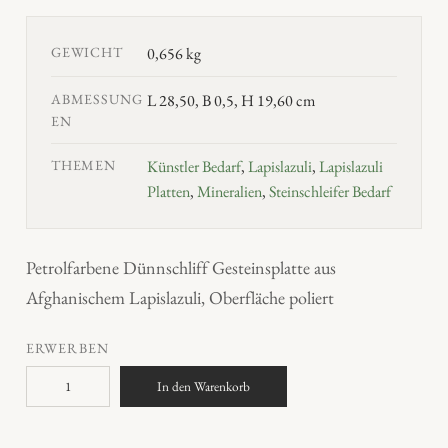
GEWICHT
0,656 kg
ABMESSUNG
L 28,50, B 0,5, H 19,60 cm
EN
THEMEN
Künstler Bedarf
,
Lapislazuli
,
Lapislazuli
Platten
,
Mineralien
,
Steinschleifer Bedarf
Petrolfarbene Dünnschliff Gesteinsplatte aus
Afghanischem Lapislazuli, Oberfläche poliert
ERWERBEN
L
In den Warenkorb
a
p