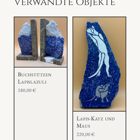
Verwandte Objekte
n
g
e
Buchstützen
Lapislazuli
180,00
€
Lapis-Katz und
Maus
220,00
€