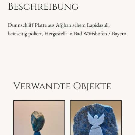
Beschreibung
l
i
P
Dünnschliff Platte aus Afghanischem Lapislazuli,
l
beidseitig poliert, Hergestellt in Bad Wörishofen / Bayern
a
t
t
e
M
e
Verwandte Objekte
n
g
e