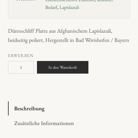
Bedarf
,
Lapislazuli
Dünnschliff Platte aus Afghanischem Lapislazuli,
beidseitig poliert, Hergestellt in Bad Wörishofen / Bayern
ERWERBEN
L
In den Warenkorb
a
p
i
s
l
Beschreibung
a
Zusätzliche Informationen
z
u