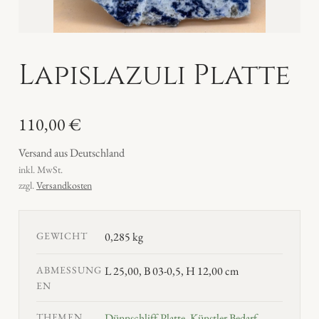
Lapislazuli Platte
110,00
€
Versand aus Deutschland
inkl. MwSt.
zzgl.
Versandkosten
GEWICHT
0,285 kg
ABMESSUNG
L 25,00, B 03-0,5, H 12,00 cm
EN
THEMEN
Dünnschliff-Platte
,
Künstler Bedarf
,