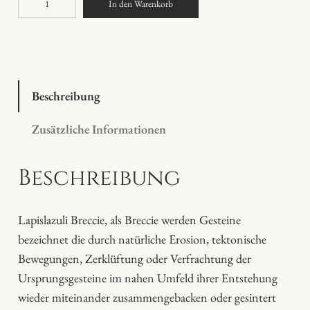
In den Warenkorb
a
p
i
s
l
Beschreibung
a
Zusätzliche Informationen
z
u
Beschreibung
l
i
P
Lapislazuli Breccie, als Breccie werden Gesteine
l
bezeichnet die durch natürliche Erosion, tektonische
a
Bewegungen, Zerklüftung oder Verfrachtung der
t
Ursprungsgesteine im nahen Umfeld ihrer Entstehung
t
wieder miteinander zusammengebacken oder gesintert
e