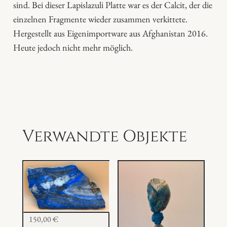
sind. Bei dieser Lapislazuli Platte war es der Calcit, der die
M
einzelnen Fragmente wieder zusammen verkittete.
e
Hergestellt aus Eigenimportware aus Afghanistan 2016.
n
Heute jedoch nicht mehr möglich.
g
e
Verwandte Objekte
150,00
€