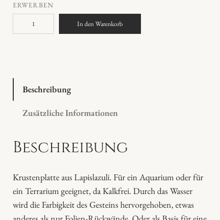
ERWERBEN
L
In den Warenkorb
a
p
i
s
l
Beschreibung
a
Zusätzliche Informationen
z
u
Beschreibung
l
i
P
Krustenplatte aus Lapislazuli. Für ein Aquarium oder für
l
ein Terrarium geeignet, da Kalkfrei. Durch das Wasser
a
wird die Farbigkeit des Gesteins hervorgehoben, etwas
t
anderes als nur Folien-Rückwände. Oder als Basis für eine