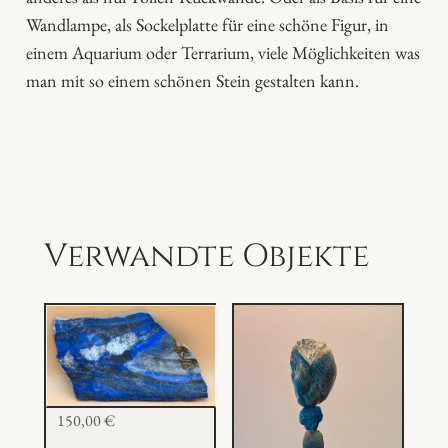
t
Wandlampe, als Sockelplatte für eine schöne Figur, in
e
einem Aquarium oder Terrarium, viele Möglichkeiten was
M
man mit so einem schönen Stein gestalten kann.
e
n
g
e
Verwandte Objekte
150,00
€