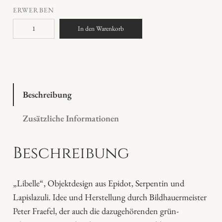
ERWERBEN
L
In den Warenkorb
i
b
e
l
l
Beschreibung
e
Zusätzliche Informationen
M
e
Beschreibung
n
g
e
„Libelle“, Objektdesign aus Epidot, Serpentin und
Lapislazuli. Idee und Herstellung durch Bildhauermeister
Peter Fraefel, der auch die dazugehörenden grün-