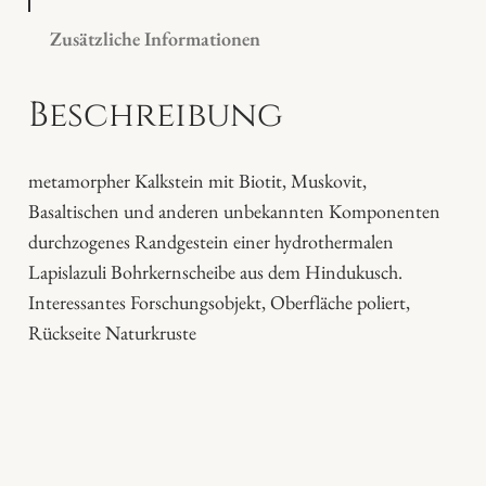
e
Zusätzliche Informationen
s
t
Beschreibung
e
i
n
metamorpher Kalkstein mit Biotit, Muskovit,
L
Basaltischen und anderen unbekannten Komponenten
a
durchzogenes Randgestein einer hydrothermalen
p
Lapislazuli Bohrkernscheibe aus dem Hindukusch.
i
Interessantes Forschungsobjekt, Oberfläche poliert,
s
Rückseite Naturkruste
l
a
z
u
l