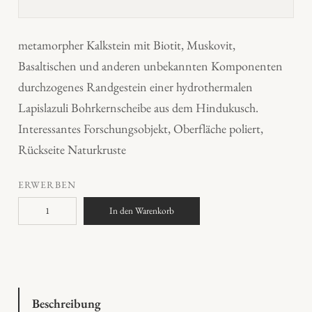
metamorpher Kalkstein mit Biotit, Muskovit,
Basaltischen und anderen unbekannten Komponenten
durchzogenes Randgestein einer hydrothermalen
Lapislazuli Bohrkernscheibe aus dem Hindukusch.
Interessantes Forschungsobjekt, Oberfläche poliert,
Rückseite Naturkruste
ERWERBEN
M
In den Warenkorb
i
s
c
h
g
Beschreibung