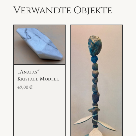
i
Verwandte Objekte
M
e
n
g
e
„Anatas“
Kristall Modell
49,00
€