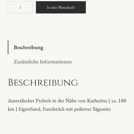
P
In den Warenkorb
r
e
h
n
i
Beschreibung
t
Zusätzliche Informationen
M
e
Beschreibung
n
g
e
Australischer Prehnit in der Nähe von Katherine ( ca. 180
km ) Eigenfund, Fundstück mit polierter Sägeseite