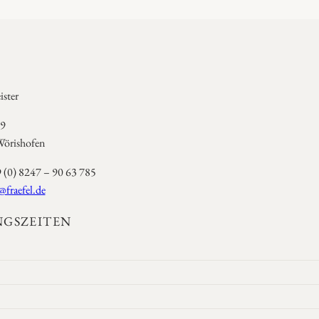
ster
 9
örishofen
9 (0) 8247 – 90 63 785
@fraefel.de
GSZEITEN