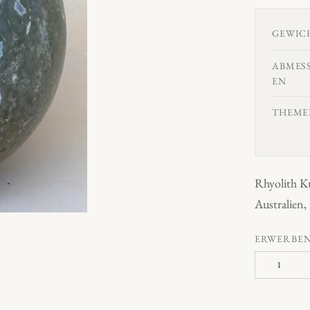
GEWIC
ABMES
EN
THEME
Rhyolith K
Australien,
ERWERBE
R
h
y