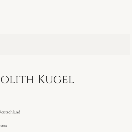
olith Kugel
Deutschland
sten