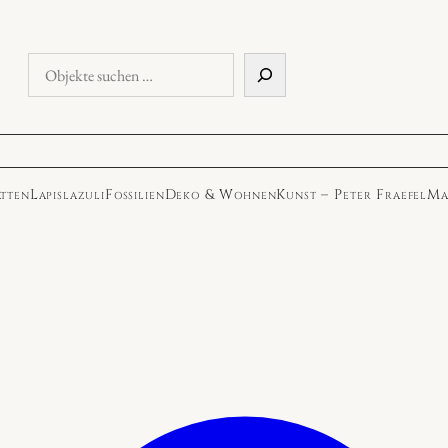
Objekte
suchen
atten
Lapislazuli
Fossilien
Deko & Wohnen
Kunst – Peter Fraefel
Ma