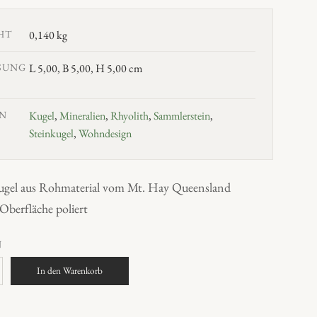
HT
0,140 kg
SUNG
L 5,00, B 5,00, H 5,00 cm
N
Kugel
,
Mineralien
,
Rhyolith
,
Sammlerstein
,
Steinkugel
,
Wohndesign
ugel aus Rohmaterial vom Mt. Hay Queensland
 Oberfläche poliert
N
In den Warenkorb