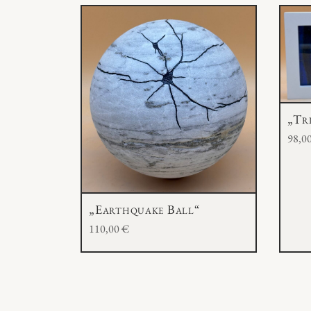
„Tr
98,0
„Earthquake Ball“
110,00
€