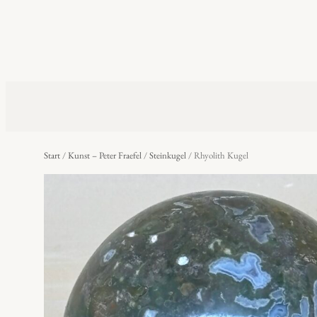
Start
/
Kunst – Peter Fraefel
/
Steinkugel
/ Rhyolith Kugel