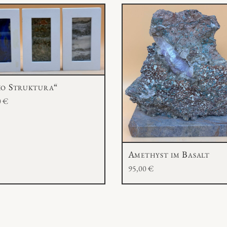
io Struktura“
0
€
Amethyst im Basalt
95,00
€