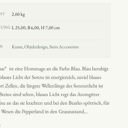
HT
2,00 kg
SUNG
L 25,00, B 6,00, H 7,00 cm
N
Kunst
,
Objektdesign
,
Stein Accessoires
lue“ ist eine Hommage an die Farbe Blau. Blau beruhigt
blaues Licht der Sonne ist energiereich, zuviel blaues
ört Zellen, die längste Wellenlänge des Sonnenlicht ist
 Steine sind selten, blaues Licht regt das Atomgitter
ine an das sie leuchten und bei den Beatles spöttisch, für
ue Wesen die Pepperland in den Grauzustand…
N