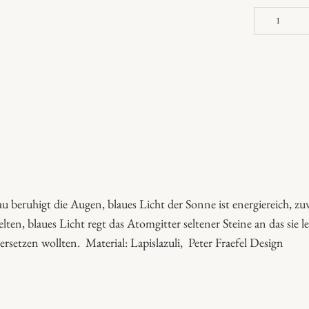
s
l
e
e
p
i
n
g
b
l
beruhigt die Augen, blaues Licht der Sonne ist energiereich, zuvie
u
elten, blaues Licht regt das Atomgitter seltener Steine an das sie 
e
rsetzen wollten. Material: Lapislazuli, Peter Fraefel Design
P
l
a
s