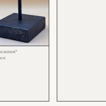
aumieser“
00
€