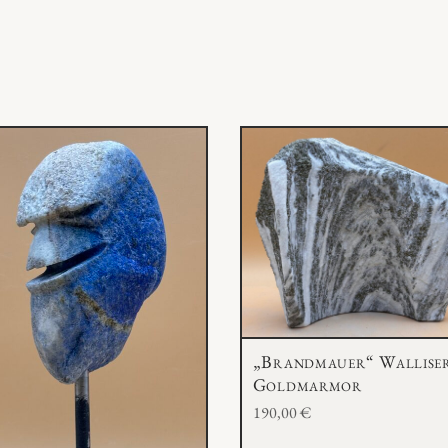
t
i
k
M
e
n
g
e
„Brandmauer“ Wallise
Goldmarmor
190,00
€