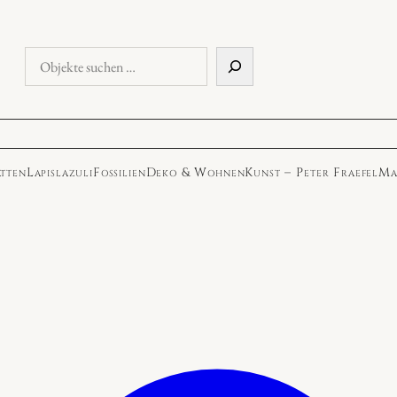
Objekte
suchen
atten
Lapislazuli
Fossilien
Deko & Wohnen
Kunst – Peter Fraefel
Ma