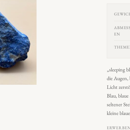
GEWIC
ABMES
EN
THEME
„sleeping b
die Augen, 
Licht zerst
Blau, blaue
seltener Ste
kleine bla
ERWERBE