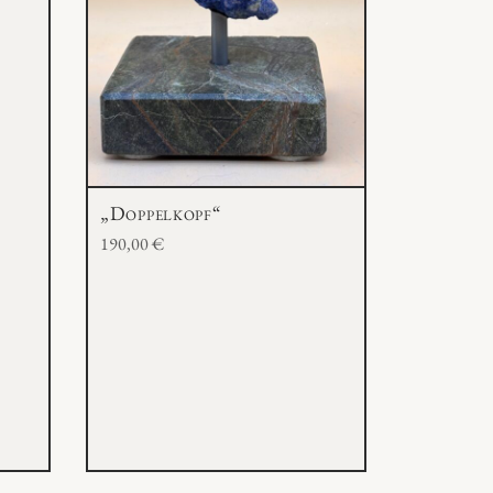
„Doppelkopf“
190,00
€