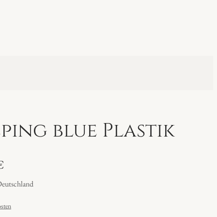
eping blue Plastik
€
Deutschland
sten