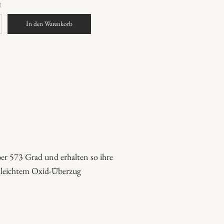
N
In den Warenkorb
er 573 Grad und erhalten so ihre
t leichtem Oxid-Überzug