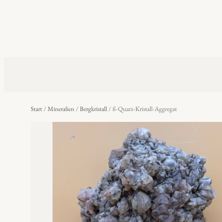
Start
/
Mineralien
/
Bergkristall
/ ß-Quarz-Kristall-Aggregat