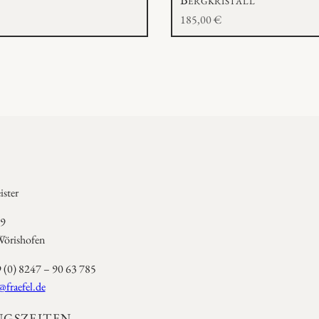
185,00
€
ster
 9
örishofen
9 (0) 8247 – 90 63 785
@fraefel.de
GSZEITEN