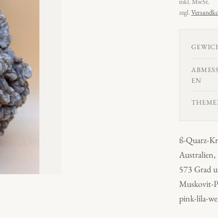
inkl. MwSt.
zzgl.
Versandko
GEWIC
ABMES
EN
THEME
ß-Quarz-Kr
Australien,
573 Grad un
Muskovit-P
pink-lila-w