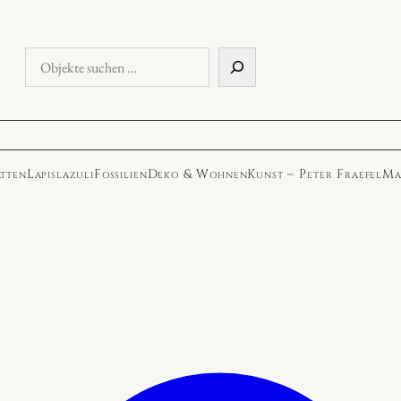
Objekte
suchen
atten
Lapislazuli
Fossilien
Deko & Wohnen
Kunst – Peter Fraefel
Ma