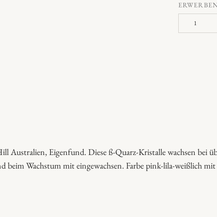
ERWERBE
ß
-
Q
u
a
r
z
-
K
r
l Australien, Eigenfund. Diese ß-Quarz-Kristalle wachsen bei üb
i
ind beim Wachstum mit eingewachsen. Farbe pink-lila-weißlich mi
s
t
a
l