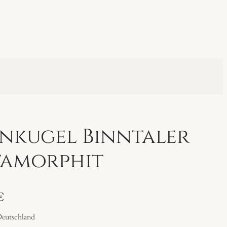
inkugel Binntaler
amorphit
€
Deutschland