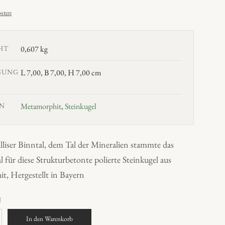
sten
HT
0,607 kg
SUNG
L 7,00, B 7,00, H 7,00 cm
N
Metamorphit
,
Steinkugel
liser Binntal, dem Tal der Mineralien stammte das
 für diese Strukturbetonte polierte Steinkugel aus
t, Hergestellt in Bayern
N
In den Warenkorb