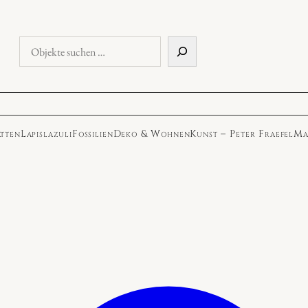
Objekte
suchen
atten
Lapislazuli
Fossilien
Deko & Wohnen
Kunst – Peter Fraefel
Ma