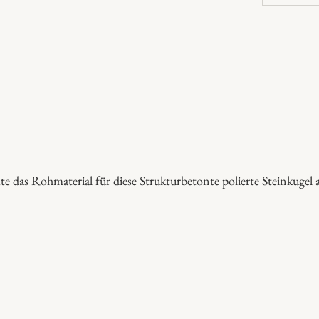
t
e
i
n
k
u
g
e
l
te das Rohmaterial für diese Strukturbetonte polierte Steinkugel
B
i
n
n
t
a
l