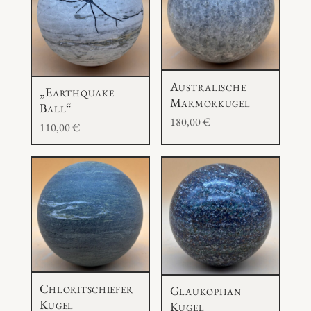
g
e
Australische
„Earthquake
Marmorkugel
Ball“
180,00
€
110,00
€
Chloritschiefer
Glaukophan
Kugel
Kugel