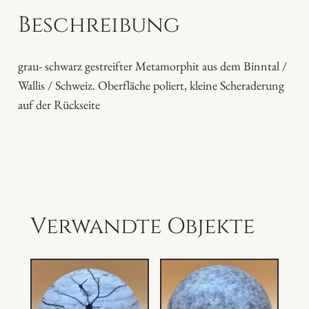
e
Beschreibung
l
M
e
grau- schwarz gestreifter Metamorphit aus dem Binntal /
t
Wallis / Schweiz. Oberfläche poliert, kleine Scheraderung
a
auf der Rückseite
m
o
r
p
h
i
Verwandte Objekte
t
M
e
n