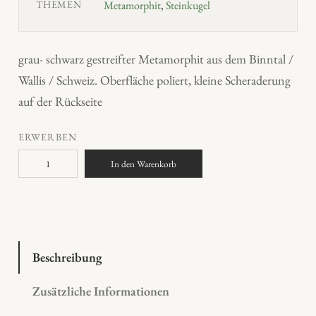
THEMEN
Metamorphit
,
Steinkugel
grau- schwarz gestreifter Metamorphit aus dem Binntal /
Wallis / Schweiz. Oberfläche poliert, kleine Scheraderung
auf der Rückseite
ERWERBEN
S
In den Warenkorb
t
e
i
n
k
Beschreibung
u
Zusätzliche Informationen
g