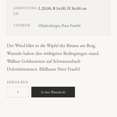
ABMESSUNG
L 20,00, B 14,00, H 36,00 cm
EN
THEMEN
Objektdesign
,
Peter Fraefel
Der Wind bläst in die Wipfel der Bäume am Berg,
Wurzeln halten den widrigsten Bedingungen stand.
Walliser Goldmarmor auf Schwarzenbach
Dolomitmarmor. Bildhauer Peter Fraefel
ERWERBEN
"
In den Warenkorb
S
t
u