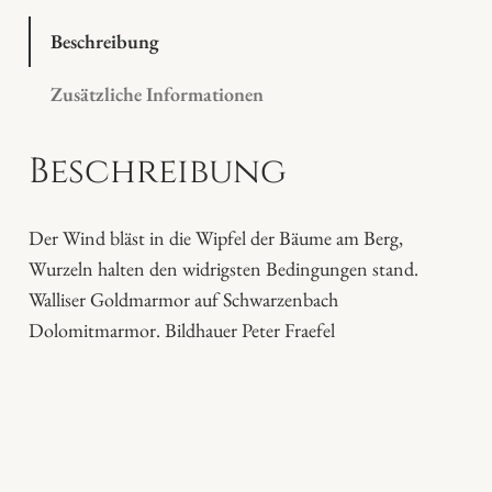
r
m
Beschreibung
a
Zusätzliche Informationen
m
B
Beschreibung
e
r
g
Der Wind bläst in die Wipfel der Bäume am Berg,
I
Wurzeln halten den widrigsten Bedingungen stand.
"
Walliser Goldmarmor auf Schwarzenbach
M
Dolomitmarmor. Bildhauer Peter Fraefel
e
n
g
e