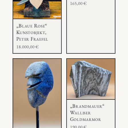
165,00
€
„Blaue Rose“
Kunstobjekt,
Peter Fraefel
18.000,00
€
„Brandmauer“
Walliser
Goldmarmor
190,00
€