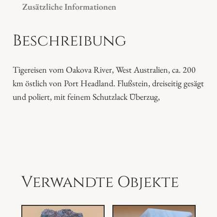
Zusätzliche Informationen
s
e
Beschreibung
n
M
e
Tigereisen vom Oakova River, West Australien, ca. 200
n
km östlich von Port Headland. Flußstein, dreiseitig gesägt
g
und poliert, mit feinem Schutzlack Überzug,
e
Verwandte Objekte