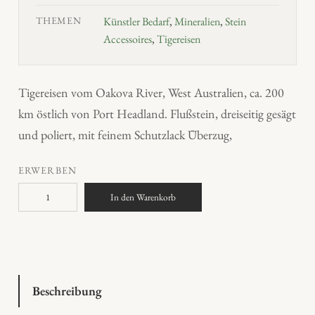
THEMEN
Künstler Bedarf
,
Mineralien
,
Stein
Accessoires
,
Tigereisen
Tigereisen vom Oakova River, West Australien, ca. 200
km östlich von Port Headland. Flußstein, dreiseitig gesägt
und poliert, mit feinem Schutzlack Überzug,
ERWERBEN
T
In den Warenkorb
i
g
e
r
e
Beschreibung
i