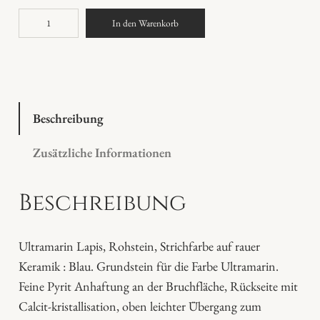
U
In den Warenkorb
l
t
r
a
m
Beschreibung
a
Zusätzliche Informationen
r
i
Beschreibung
n
L
a
Ultramarin Lapis, Rohstein, Strichfarbe auf rauer
p
Keramik : Blau. Grundstein für die Farbe Ultramarin.
i
Feine Pyrit Anhaftung an der Bruchfläche, Rückseite mit
s
Calcit-kristallisation, oben leichter Übergang zum
l