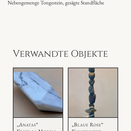
Nebengemenge Tongestein, gesägte Standfläche
a
z
u
l
i
M
Verwandte Objekte
e
n
g
e
„Anatas“
„Blaue Rose“