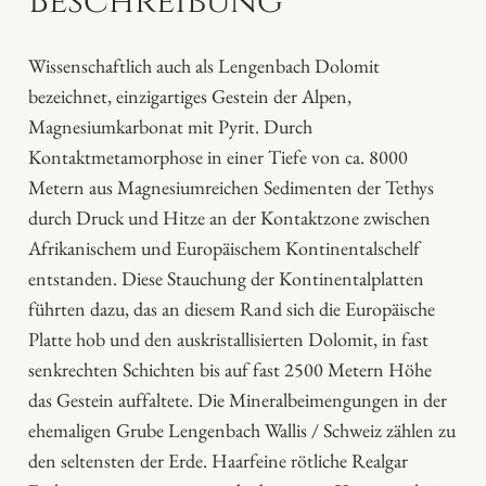
Beschreibung
l
d
Wissenschaftlich auch als Lengenbach Dolomit
m
bezeichnet, einzigartiges Gestein der Alpen,
a
Magnesiumkarbonat mit Pyrit. Durch
r
Kontaktmetamorphose in einer Tiefe von ca. 8000
m
Metern aus Magnesiumreichen Sedimenten der Tethys
o
durch Druck und Hitze an der Kontaktzone zwischen
r
Afrikanischem und Europäischem Kontinentalschelf
P
entstanden. Diese Stauchung der Kontinentalplatten
l
führten dazu, das an diesem Rand sich die Europäische
a
Platte hob und den auskristallisierten Dolomit, in fast
t
senkrechten Schichten bis auf fast 2500 Metern Höhe
t
das Gestein auffaltete. Die Mineralbeimengungen in der
e
ehemaligen Grube Lengenbach Wallis / Schweiz zählen zu
M
den seltensten der Erde. Haarfeine rötliche Realgar
e