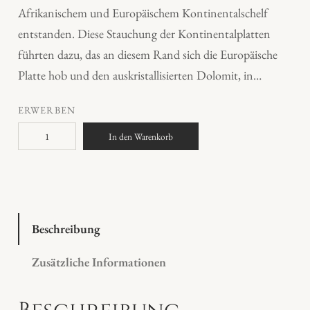
Afrikanischem und Europäischem Kontinentalschelf
entstanden. Diese Stauchung der Kontinentalplatten
führten dazu, das an diesem Rand sich die Europäische
Platte hob und den auskristallisierten Dolomit, in…
ERWERBEN
W
In den Warenkorb
a
l
l
i
s
Beschreibung
e
Zusätzliche Informationen
r
G
o