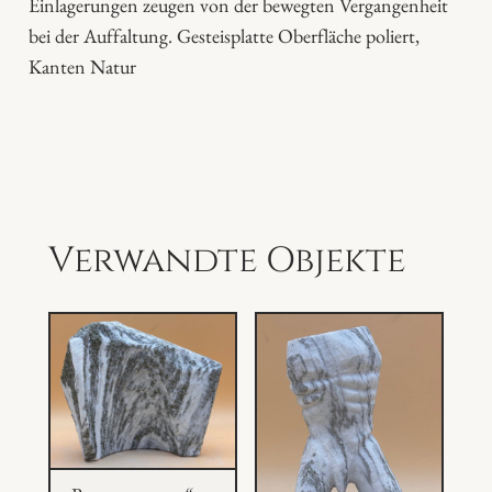
Einlagerungen zeugen von der bewegten Vergangenheit
n
bei der Auffaltung. Gesteisplatte Oberfläche poliert,
g
Kanten Natur
e
Verwandte Objekte