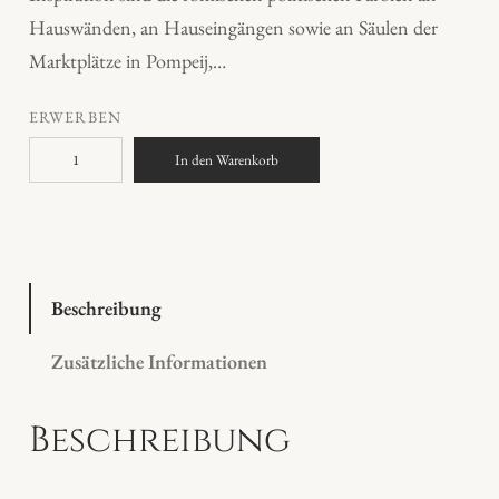
Hauswänden, an Hauseingängen sowie an Säulen der
Marktplätze in Pompeij,…
ERWERBEN
"
In den Warenkorb
S
a
u
e
r
Beschreibung
s
Zusätzliche Informationen
t
ö
Beschreibung
ß
t
a