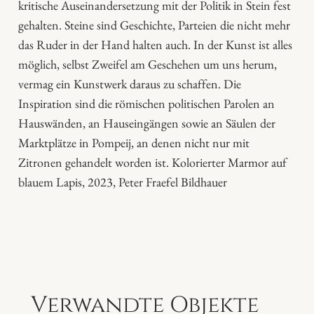
kritische Auseinandersetzung mit der Politik in Stein fest
u
gehalten. Steine sind Geschichte, Parteien die nicht mehr
f
das Ruder in der Hand halten auch. In der Kunst ist alles
"
möglich, selbst Zweifel am Geschehen um uns herum,
M
vermag ein Kunstwerk daraus zu schaffen. Die
e
Inspiration sind die römischen politischen Parolen an
n
Hauswänden, an Hauseingängen sowie an Säulen der
g
Marktplätze in Pompeij, an denen nicht nur mit
e
Zitronen gehandelt worden ist. Kolorierter Marmor auf
blauem Lapis, 2023, Peter Fraefel Bildhauer
Verwandte Objekte