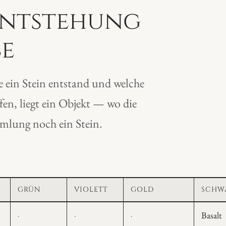
Entstehung
be
e ein Stein entstand und welche
ffen, liegt ein Objekt — wo die
ammlung noch ein Stein.
GRÜN
VIOLETT
GOLD
SCHWA
Lücke
Lücke
Lücke
·
·
·
Basalt