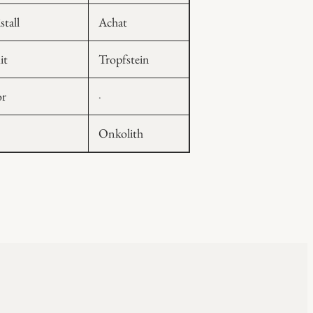
stall
Achat
it
Tropfstein
Lücke
r
·
—
Onkolith
noch
kein
Stein