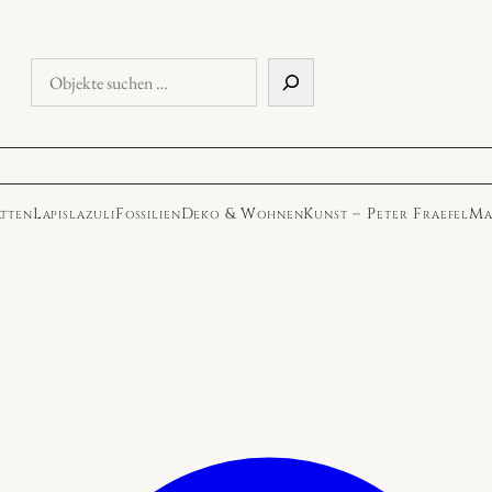
Objekte
suchen
atten
Lapislazuli
Fossilien
Deko & Wohnen
Kunst – Peter Fraefel
Ma