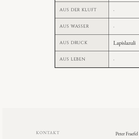
—
Entstehung
Lücke
·
AUS DER KLUFT
noch
(Zeilen)
—
kein
und
Lücke
·
AUS WASSER
noch
Stein
Farbe
—
kein
(Spalten)
Lapislazuli
AUS DRUCK
noch
Stein
kein
Lücke
·
AUS LEBEN
Stein
—
noch
kein
Stein
KONTAKT
Peter Fraefel