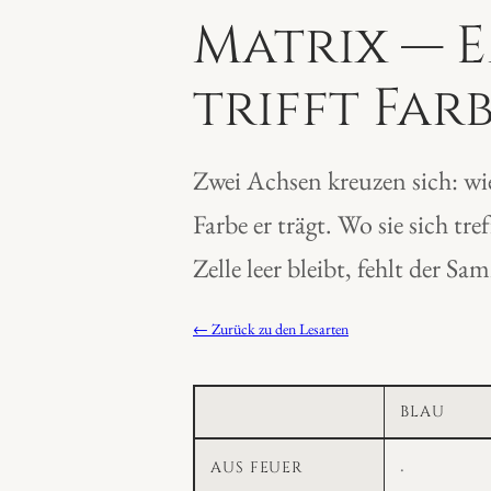
Matrix — 
trifft Far
Zwei Achsen kreuzen sich: wi
Farbe er trägt. Wo sie sich tre
Zelle leer bleibt, fehlt der S
← Zurück zu den Lesarten
BLAU
ENTSTEHUNG
Steine
Lücke
·
AUS FEUER
nach