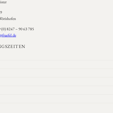
ster
 9
örishofen
9 (0) 8247 – 90 63 785
@fraefel.de
GSZEITEN