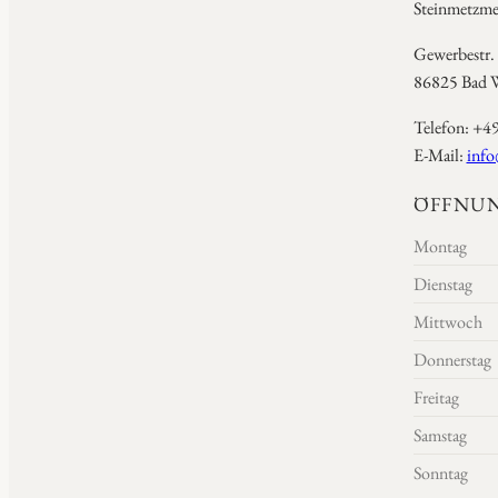
Steinmetzmei
Gewerbestr.
86825 Bad W
Telefon: +4
E-Mail:
info
ÖFFNUN
Montag
Dienstag
Mittwoch
Donnerstag
Freitag
Samstag
Sonntag